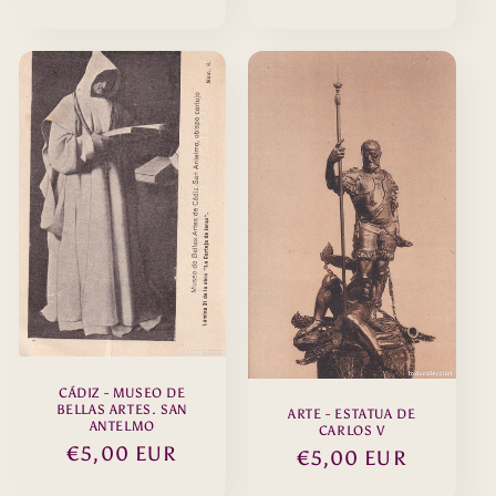
habitual
habitual
CÁDIZ - MUSEO DE
BELLAS ARTES. SAN
ARTE - ESTATUA DE
ANTELMO
CARLOS V
Precio
€5,00 EUR
Precio
€5,00 EUR
habitual
habitual