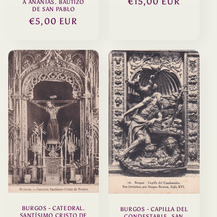
Precio
€15,00 EUR
A ANANÍAS. BAUTIZO
DE SAN PABLO
habitual
Precio
€5,00 EUR
habitual
BURGOS - CATEDRAL.
BURGOS - CAPILLA DEL
SANTÍSIMO CRISTO DE
CONDESTABLE. SAN