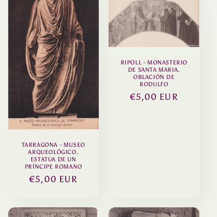
c
c
i
ó
RIPOLL - MONASTERIO
DE SANTA MARIA.
n
OBLACIÓN DE
RODULFO
:
Precio
€5,00 EUR
habitual
TARRAGONA - MUSEO
ARQUEOLÓGICO.
ESTATUA DE UN
PRÍNCIPE ROMANO
Precio
€5,00 EUR
habitual