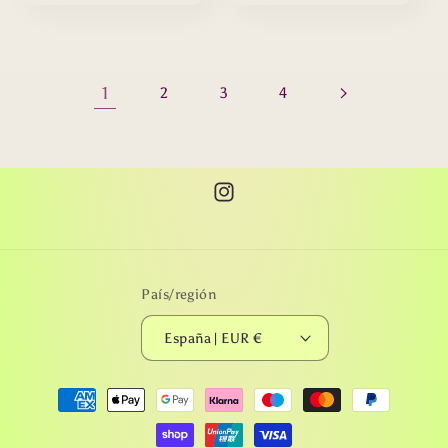
1
2
3
4
Instagram
País/región
España | EUR €
Formas
de
pago