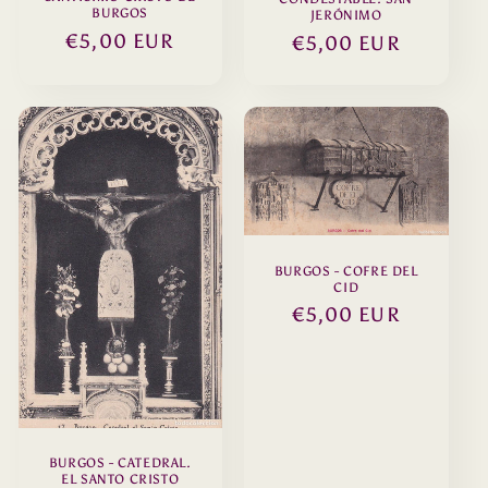
BURGOS
JERÓNIMO
Precio
€5,00 EUR
Precio
€5,00 EUR
habitual
habitual
BURGOS - COFRE DEL
CID
Precio
€5,00 EUR
habitual
BURGOS - CATEDRAL.
EL SANTO CRISTO