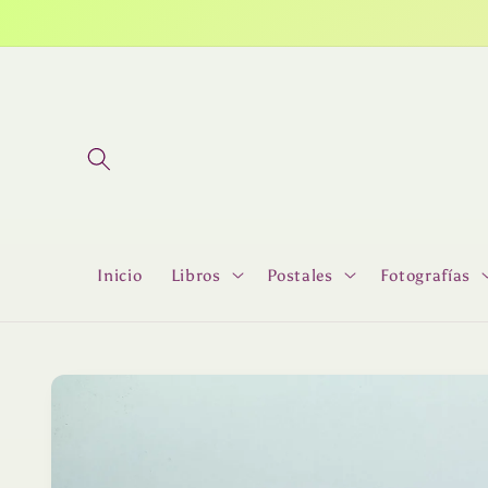
Ir
directamente
al contenido
Inicio
Libros
Postales
Fotografías
Ir
directamente
a la
información
del producto