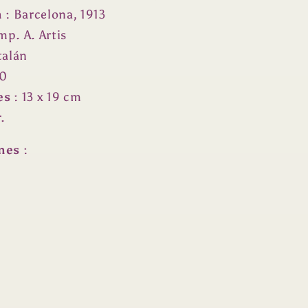
n
:
Barcelona, 1913
mp. A. Artis
talán
70
es
:
13 x 19 cm
r.
nes
: