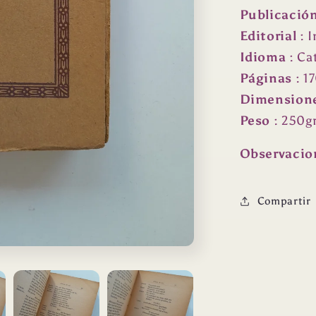
Publicació
Editorial
: I
Idioma
: Ca
Páginas
: 1
Dimension
Peso
: 250
g
Observacio
Compartir