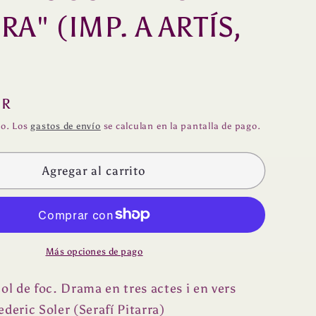
n
RA" (IMP. A ARTÍS,
UR
do. Los
gastos de envío
se calculan en la pantalla de pago.
Agregar al carrito
Más opciones de pago
ol de foc. Drama en tres actes i en vers
ederic Soler (Serafí Pitarra)