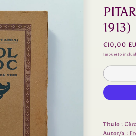
PITAR
1913)
Precio
€10,00 E
habitual
Impuesto inclui
Título
: Cèrc
Autor/a
: Fr