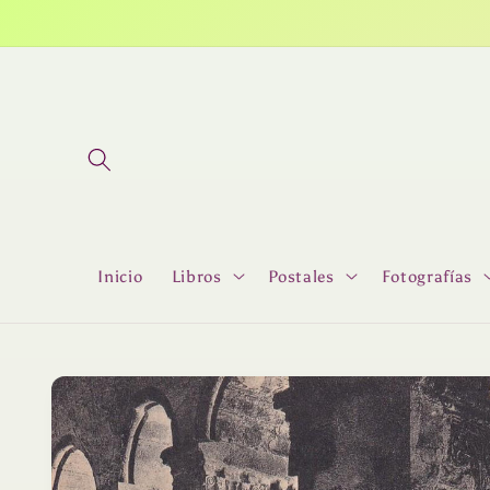
Ir
directamente
al contenido
Inicio
Libros
Postales
Fotografías
Ir
directamente
a la
información
del producto