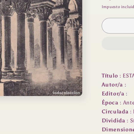
habitual
Impuesto inclui
Título
: EST
Autor/a
:
Editor/a
:
Época
: Ant
Circulada
:
Dividida
: S
Dimension