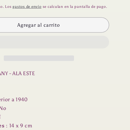
n
do. Los
gastos de envío
se calculan en la pantalla de pago.
Agregar al carrito
ANY - ALA ESTE
erior a 1940
 No
í
es
: 14 x 9 cm