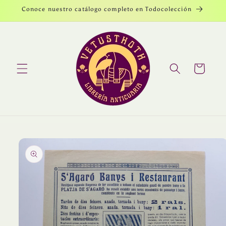
Ir
Conoce nuestro catálogo completo en Todocolección
directamente
al contenido
Carrito
Ir
directamente
a la
información
del producto