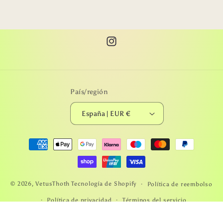
Instagram
País/región
España | EUR €
Formas
de
pago
© 2026,
VetusThoth
Tecnología de Shopify
Política de reembolso
Política de privacidad
Términos del servicio
Política de envío
Información de contacto
Aviso legal